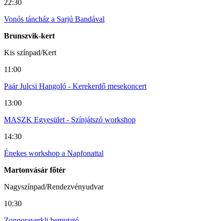
22:30
Vonós táncház a Sarjú Bandával
Brunszvik-kert
Kis színpad/Kert
11:00
Paár Julcsi Hangoló - Kerekerdő mesekoncert
13:00
MASZK Egyesület - Színjátszó workshop
14:30
Énekes workshop a Napfonattal
Martonvásár főtér
Nagyszínpad/Rendezvényudvar
10:30
Zongoraverkli bemutató