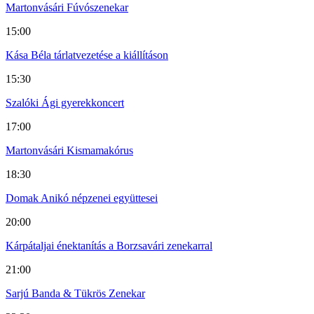
Martonvásári Fúvószenekar
15:00
Kása Béla tárlatvezetése a kiállításon
15:30
Szalóki Ági gyerekkoncert
17:00
Martonvásári Kismamakórus
18:30
Domak Anikó népzenei együttesei
20:00
Kárpátaljai énektanítás a Borzsavári zenekarral
21:00
Sarjú Banda & Tükrös Zenekar