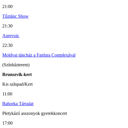
21:00
Tűztánc Show
21:30
Aurevoir.
22:30
Moldvai táncház a Fanfara Complexával
(Színházterem)
Brunszvik-kert
Kis színpad/Kert
11:00
Bahorka Társulat
Pletykázó asszonyok gyerekkoncert
17:00