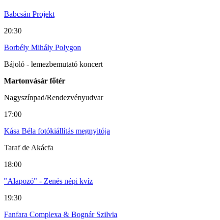
Babcsán Projekt
20:30
Borbély Mihály Polygon
Bájoló - lemezbemutató koncert
Martonvásár főtér
Nagyszínpad/Rendezvényudvar
17:00
Kása Béla fotókiállítás megnyitója
Taraf de Akácfa
18:00
"Alapozó" - Zenés népi kvíz
19:30
Fanfara Complexa & Bognár Szilvia