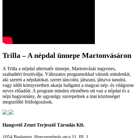
Trilla – A népdal ünnepe Martonvásáron
A Trilla a népdal alternatív ünnepe, Martonvásár ingyenes,
szabadtéri fesztiválja. Változatos programokkal várunk mindenkit,
aki szereti a népdalokat, szeret táncolni, játszani, játszva tanulni,
vagy idilli környezetben akarja hallgatni a magyar nép- és világzene
neves előadóit. A program minden elemében ott van a népdal és a
népi hagyomány, de ugyanígy szerepelnek a mai közönséget
megszólító feldolgozások.
Hangvető Zenei Terjesztő Társulás Kft.
1054 Budapest, Hercegprímás utca 11. III. 1.