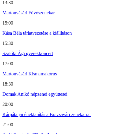
13:30
Martonvásári Fúvószenekar
15:00
Kása Béla tárlatvezetése a kiállításon
15:30
Szalóki Ági gyerekkoncert
17:00
Martonvásári Kismamakórus
18:30
Domak Anikó népzenei együttesei
20:00
Kárpátaljai énektanítás a Borzsavári zenekarral
21:00