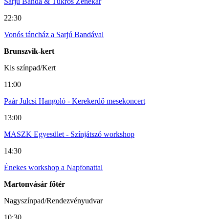
Sarjú Banda & Tükrös Zenekar
22:30
Vonós táncház a Sarjú Bandával
Brunszvik-kert
Kis színpad/Kert
11:00
Paár Julcsi Hangoló - Kerekerdő mesekoncert
13:00
MASZK Egyesület - Színjátszó workshop
14:30
Énekes workshop a Napfonattal
Martonvásár főtér
Nagyszínpad/Rendezvényudvar
10:30