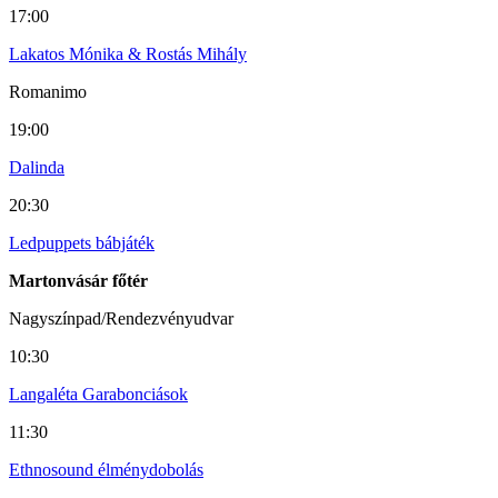
17:00
Lakatos Mónika & Rostás Mihály
Romanimo
19:00
Dalinda
20:30
Ledpuppets bábjáték
Martonvásár főtér
Nagyszínpad/Rendezvényudvar
10:30
Langaléta Garabonciások
11:30
Ethnosound élménydobolás