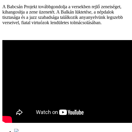
A Babcsán Projekt továbbgondolja a versekben rejlő zeneiséget,
kihangosítja a zene üzenetét. A Balkán lüktetése, a népdalok
tisztasága és a jazz szabadsága találkozik anyanyelvünk legszebb
verseivel, fiatal virtuózok lendületes tolmácsolásában.