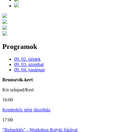
Programok
09. 02. péntek
09. 03. szombat
09. 04. vasárnap
Brunszvik-kert
Kis színpad/Kert
16:00
Kenderkóc népi játszóház
17:00
"Beéneklés" - Workshop Bolyki Sárával