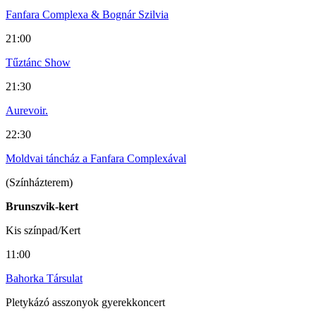
Fanfara Complexa & Bognár Szilvia
21:00
Tűztánc Show
21:30
Aurevoir.
22:30
Moldvai táncház a Fanfara Complexával
(Színházterem)
Brunszvik-kert
Kis színpad/Kert
11:00
Bahorka Társulat
Pletykázó asszonyok gyerekkoncert