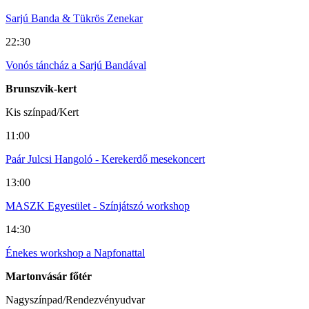
Sarjú Banda & Tükrös Zenekar
22:30
Vonós táncház a Sarjú Bandával
Brunszvik-kert
Kis színpad/Kert
11:00
Paár Julcsi Hangoló - Kerekerdő mesekoncert
13:00
MASZK Egyesület - Színjátszó workshop
14:30
Énekes workshop a Napfonattal
Martonvásár főtér
Nagyszínpad/Rendezvényudvar