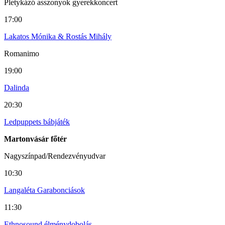
Pletykázó asszonyok gyerekkoncert
17:00
Lakatos Mónika & Rostás Mihály
Romanimo
19:00
Dalinda
20:30
Ledpuppets bábjáték
Martonvásár főtér
Nagyszínpad/Rendezvényudvar
10:30
Langaléta Garabonciások
11:30
Ethnosound élménydobolás