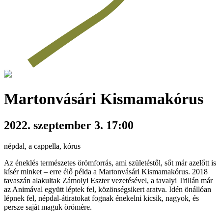
Martonvásári Kismamakórus
2022. szeptember 3. 17:00
népdal, a cappella, kórus
Az éneklés természetes örömforrás, ami születéstől, sőt már azelőtt is
kísér minket – erre élő példa a Martonvásári Kismamakórus. 2018
tavaszán alakultak Zámolyi Eszter vezetésével, a tavalyi Trillán már
az Animával együtt léptek fel, közönségsikert aratva. Idén önállóan
lépnek fel, népdal-átiratokat fognak énekelni kicsik, nagyok, és
persze saját maguk örömére.