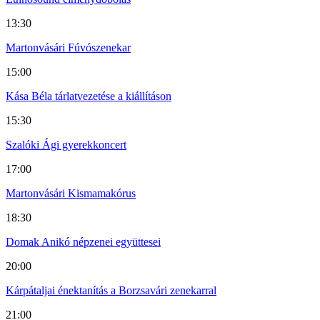
13:30
Martonvásári Fúvószenekar
15:00
Kása Béla tárlatvezetése a kiállításon
15:30
Szalóki Ági gyerekkoncert
17:00
Martonvásári Kismamakórus
18:30
Domak Anikó népzenei együttesei
20:00
Kárpátaljai énektanítás a Borzsavári zenekarral
21:00