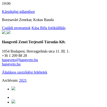
19:00
Kárpátaljai gálaműsor
Borzsavári Zenekar, Kokas Banda
Családi programok
Kása Béla fotókiállítás
Hangvető Zenei Terjesztő Társulás Kft.
1054 Budapest, Hercegprímás utca 11. III. 1.
+36 1 209 88 28
hangveto@hangveto.hu
hangveto.hu
Általános szerződési feltételek
Archívum:
2021