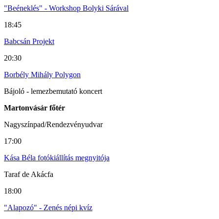
"Beéneklés" - Workshop Bolyki Sárával
18:45
Babcsán Projekt
20:30
Borbély Mihály Polygon
Bájoló - lemezbemutató koncert
Martonvásár főtér
Nagyszínpad/Rendezvényudvar
17:00
Kása Béla fotókiállítás megnyitója
Taraf de Akácfa
18:00
"Alapozó" - Zenés népi kvíz