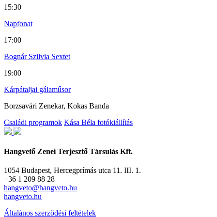
15:30
Napfonat
17:00
Bognár Szilvia Sextet
19:00
Kárpátaljai gálaműsor
Borzsavári Zenekar, Kokas Banda
Családi programok
Kása Béla fotókiállítás
Hangvető Zenei Terjesztő Társulás Kft.
1054 Budapest, Hercegprímás utca 11. III. 1.
+36 1 209 88 28
hangveto@hangveto.hu
hangveto.hu
Általános szerződési feltételek