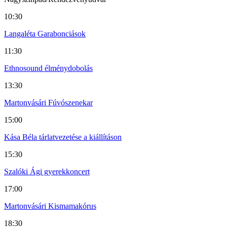
10:30
Langaléta Garabonciások
11:30
Ethnosound élménydobolás
13:30
Martonvásári Fúvószenekar
15:00
Kása Béla tárlatvezetése a kiállításon
15:30
Szalóki Ági gyerekkoncert
17:00
Martonvásári Kismamakórus
18:30