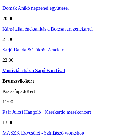
Domak Anikó népzenei együttesei
20:00
Kárpátaljai énektanítás a Borzsavári zenekarral
21:00
Sarjú Banda & Tükrös Zenekar
22:30
Vonós táncház a Sarjú Bandával
Brunszvik-kert
Kis színpad/Kert
11:00
Paár Julcsi Hangoló - Kerekerdő mesekoncert
13:00
MASZK Egyesület - Színjátszó workshop