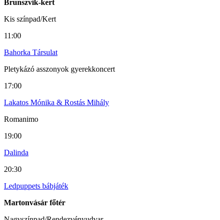
Brunszvik-kert
Kis színpad/Kert
11:00
Bahorka Társulat
Pletykázó asszonyok gyerekkoncert
17:00
Lakatos Mónika & Rostás Mihály
Romanimo
19:00
Dalinda
20:30
Ledpuppets bábjáték
Martonvásár főtér
Nagyszínpad/Rendezvényudvar