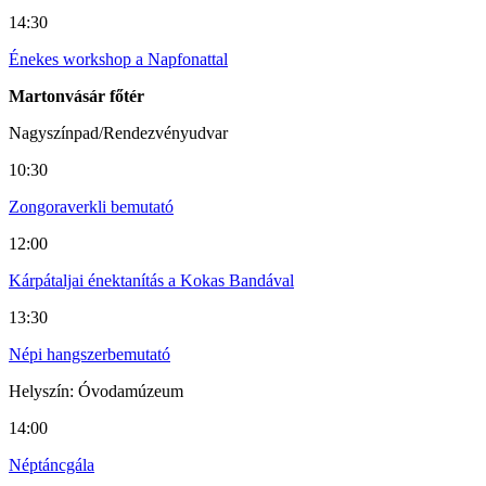
14:30
Énekes workshop a Napfonattal
Martonvásár főtér
Nagyszínpad/Rendezvényudvar
10:30
Zongoraverkli bemutató
12:00
Kárpátaljai énektanítás a Kokas Bandával
13:30
Népi hangszerbemutató
Helyszín: Óvodamúzeum
14:00
Néptáncgála