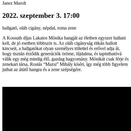
Janez Marolt
2022. szeptember 3. 17:00
hallgató, oláh cigány, népdal, roma zene
A Kossuth díjas Lakatos Mónika hangját az életben egyszer hallani
kell, de jó esetben többször is. Az oláh cigányság ritkán hallott
kincseit, a hallgatókat olyan személyes töltettel és erővel adja át,
hogy tisztán érződik generációk öröme, fájdalma, és tapinthatóvá
válik egy még mindig élő, gazdag hagyomány. Mónikát csak férje és
zenekari társa, Rostás “Mazsi” Mihály kíséri, így még több figyelem
juthat az átütő hangra és a zene szépségére.