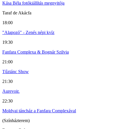
Kása Béla fotókiállítás megnyitója
Taraf de Akácfa
18:00
"Alapozó" - Zenés népi kvíz
19:30
Fanfara Complexa & Bognár Szilvia
21:00
Tűztánc Show
21:30
Aurevoir.
22:30
Moldvai táncház a Fanfara Complexával
(Színházterem)