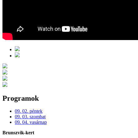
Programok
09. 02. péntek
09. 03. szombat
09. 04. vasárnap
Brunszvik-kert