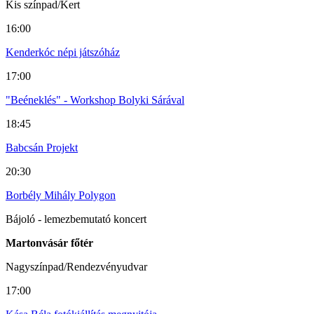
Kis színpad/Kert
16:00
Kenderkóc népi játszóház
17:00
"Beéneklés" - Workshop Bolyki Sárával
18:45
Babcsán Projekt
20:30
Borbély Mihály Polygon
Bájoló - lemezbemutató koncert
Martonvásár főtér
Nagyszínpad/Rendezvényudvar
17:00