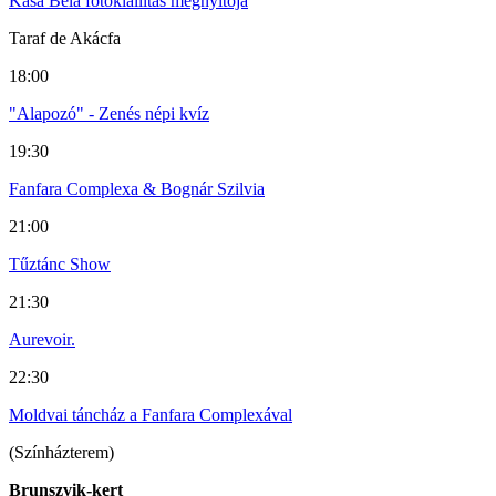
Kása Béla fotókiállítás megnyitója
Taraf de Akácfa
18:00
"Alapozó" - Zenés népi kvíz
19:30
Fanfara Complexa & Bognár Szilvia
21:00
Tűztánc Show
21:30
Aurevoir.
22:30
Moldvai táncház a Fanfara Complexával
(Színházterem)
Brunszvik-kert