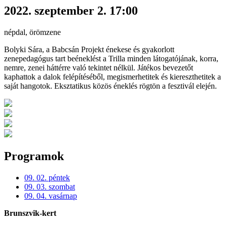
2022. szeptember 2. 17:00
népdal, örömzene
Bolyki Sára, a Babcsán Projekt énekese és gyakorlott
zenepedagógus tart beéneklést a Trilla minden látogatójának, korra,
nemre, zenei háttérre való tekintet nélkül. Játékos bevezetőt
kaphattok a dalok felépítéséből, megismerhetitek és kiereszthetitek a
saját hangotok. Eksztatikus közös éneklés rögtön a fesztivál elején.
Programok
09. 02. péntek
09. 03. szombat
09. 04. vasárnap
Brunszvik-kert