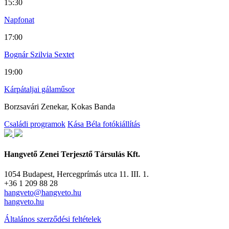
15:30
Napfonat
17:00
Bognár Szilvia Sextet
19:00
Kárpátaljai gálaműsor
Borzsavári Zenekar, Kokas Banda
Családi programok
Kása Béla fotókiállítás
Hangvető Zenei Terjesztő Társulás Kft.
1054 Budapest, Hercegprímás utca 11. III. 1.
+36 1 209 88 28
hangveto@hangveto.hu
hangveto.hu
Általános szerződési feltételek