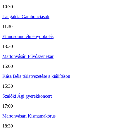
10:30
Langaléta Garabonciások
11:30
Ethnosound élménydobolás
13:30
Martonvásári Fúvószenekar
15:00
Kása Béla tárlatvezetése a kiállításon
15:30
Szalóki Ági gyerekkoncert
17:00
Martonvásári Kismamakórus
18:30