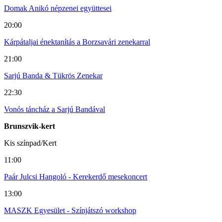
Domak Anikó népzenei együttesei
20:00
Kárpátaljai énektanítás a Borzsavári zenekarral
21:00
Sarjú Banda & Tükrös Zenekar
22:30
Vonós táncház a Sarjú Bandával
Brunszvik-kert
Kis színpad/Kert
11:00
Paár Julcsi Hangoló - Kerekerdő mesekoncert
13:00
MASZK Egyesület - Színjátszó workshop