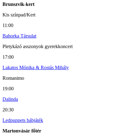
Brunszvik-kert
Kis színpad/Kert
11:00
Bahorka Társulat
Pletykázó asszonyok gyerekkoncert
17:00
Lakatos Mónika & Rostás Mihály
Romanimo
19:00
Dalinda
20:30
Ledpuppets bábjáték
Martonvásár főtér