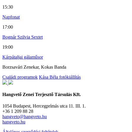
15:30
Napfonat
17:00
Bognár Szilvia Sextet
19:00
Kárpátaljai gálaműsor
Borzsavári Zenekar, Kokas Banda
Családi programok
Kása Béla fotókiállítás
Hangvető Zenei Terjesztő Társulás Kft.
1054 Budapest, Hercegprímás utca 11. III. 1.
+36 1 209 88 28
hangveto@hangveto.hu
hangveto.hu
Általános szerződési feltételek