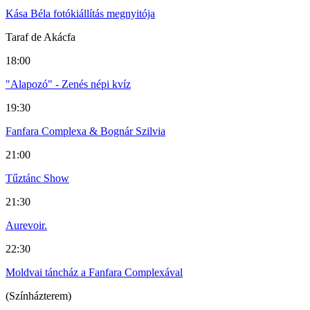
Kása Béla fotókiállítás megnyitója
Taraf de Akácfa
18:00
"Alapozó" - Zenés népi kvíz
19:30
Fanfara Complexa & Bognár Szilvia
21:00
Tűztánc Show
21:30
Aurevoir.
22:30
Moldvai táncház a Fanfara Complexával
(Színházterem)