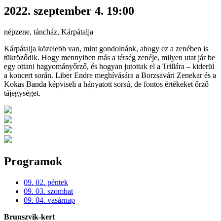
2022. szeptember 4. 19:00
népzene, táncház, Kárpátalja
Kárpátalja közelebb van, mint gondolnánk, ahogy ez a zenében is
tükröződik. Hogy mennyiben más a térség zenéje, milyen utat jár be
egy ottani hagyományőrző, és hogyan jutottak el a Trillára – kiderül
a koncert során. Liber Endre meghívására a Borzsavári Zenekar és a
Kokas Banda képviseli a hányatott sorsú, de fontos értékeket őrző
tájegységet.
Programok
09. 02. péntek
09. 03. szombat
09. 04. vasárnap
Brunszvik-kert