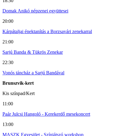
18:30
Domak Anikó népzenei együttesei
20:00
Kárpátaljai énektanítás a Borzsavári zenekarral
21:00
Sarjú Banda & Tükrös Zenekar
22:30
Vonós táncház a Sarjú Bandával
Brunszvik-kert
Kis színpad/Kert
11:00
Paár Julcsi Hangoló - Kerekerdő mesekoncert
13:00
MASZK Egyesület - Színjátszó workshop