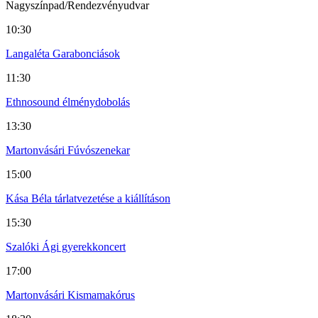
Nagyszínpad/Rendezvényudvar
10:30
Langaléta Garabonciások
11:30
Ethnosound élménydobolás
13:30
Martonvásári Fúvószenekar
15:00
Kása Béla tárlatvezetése a kiállításon
15:30
Szalóki Ági gyerekkoncert
17:00
Martonvásári Kismamakórus