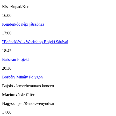
Kis színpad/Kert
16:00
Kenderkóc népi játszóház
17:00
"Beéneklés" - Workshop Bolyki Sárával
18:45
Babcsán Projekt
20:30
Borbély Mihály Polygon
Bájoló - lemezbemutató koncert
Martonvásár főtér
Nagyszínpad/Rendezvényudvar
17:00