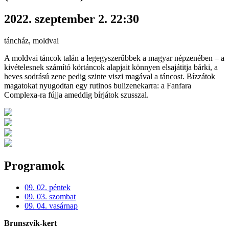
2022. szeptember 2. 22:30
táncház, moldvai
A moldvai táncok talán a legegyszerűbbek a magyar népzenében – a
kivételesnek számító körtáncok alapjait könnyen elsajátitja bárki, a
heves sodrású zene pedig szinte viszi magával a táncost. Bízzátok
magatokat nyugodtan egy rutinos bulizenekarra: a Fanfara
Complexa-ra fújja ameddig bírjátok szusszal.
Programok
09. 02. péntek
09. 03. szombat
09. 04. vasárnap
Brunszvik-kert