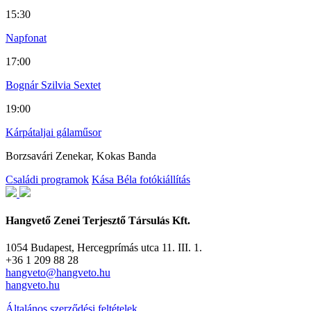
15:30
Napfonat
17:00
Bognár Szilvia Sextet
19:00
Kárpátaljai gálaműsor
Borzsavári Zenekar, Kokas Banda
Családi programok
Kása Béla fotókiállítás
Hangvető Zenei Terjesztő Társulás Kft.
1054 Budapest, Hercegprímás utca 11. III. 1.
+36 1 209 88 28
hangveto@hangveto.hu
hangveto.hu
Általános szerződési feltételek