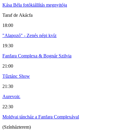
Kása Béla fotókiállítás megnyitója
Taraf de Akácfa
18:00
"Alapozó" - Zenés népi kvíz
19:30
Fanfara Complexa & Bognár Szilvia
21:00
Tűztánc Show
21:30
Aurevoir.
22:30
Moldvai táncház a Fanfara Complexával
(Színházterem)