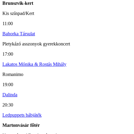
Brunszvik-kert
Kis színpad/Kert
11:00
Bahorka Társulat
Pletykázó asszonyok gyerekkoncert
17:00
Lakatos Mónika & Rostás Mihály
Romanimo
19:00
Dalinda
20:30
Ledpuppets bábjáték
Martonvásár főtér