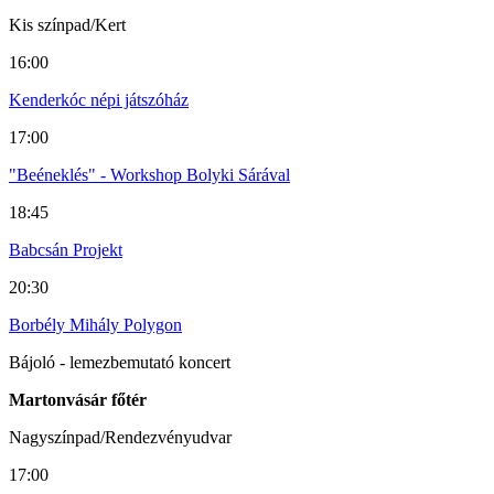
Kis színpad/Kert
16:00
Kenderkóc népi játszóház
17:00
"Beéneklés" - Workshop Bolyki Sárával
18:45
Babcsán Projekt
20:30
Borbély Mihály Polygon
Bájoló - lemezbemutató koncert
Martonvásár főtér
Nagyszínpad/Rendezvényudvar
17:00