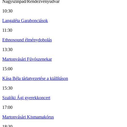
Nagyszínpad/Rendezvényudvar
10:30
Langaléta Garabonciások
11:30
Ethnosound élménydobolás
13:30
Martonvásári Fúvószenekar
15:00
Kása Béla tárlatvezetése a kiállításon
15:30
Szalóki Ági gyerekkoncert
17:00
Martonvásári Kismamakórus
18:30