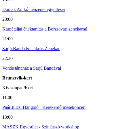
Domak Anikó népzenei együttesei
20:00
Kárpátaljai énektanítás a Borzsavári zenekarral
21:00
Sarjú Banda & Tükrös Zenekar
22:30
Vonós táncház a Sarjú Bandával
Brunszvik-kert
Kis színpad/Kert
11:00
Paár Julcsi Hangoló - Kerekerdő mesekoncert
13:00
MASZK Egyesület - Színjátszó workshop