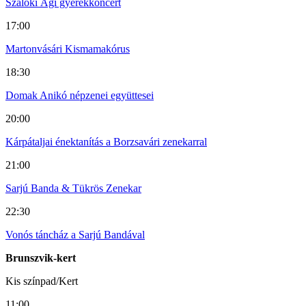
Szalóki Ági gyerekkoncert
17:00
Martonvásári Kismamakórus
18:30
Domak Anikó népzenei együttesei
20:00
Kárpátaljai énektanítás a Borzsavári zenekarral
21:00
Sarjú Banda & Tükrös Zenekar
22:30
Vonós táncház a Sarjú Bandával
Brunszvik-kert
Kis színpad/Kert
11:00