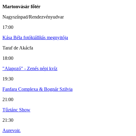
Martonvásár főtér
Nagyszínpad/Rendezvényudvar
17:00
Kása Béla fotókiállítás megnyitója
Taraf de Akácfa
18:00
"Alapozó" - Zenés népi kvíz
19:30
Fanfara Complexa & Bognár Szilvia
21:00
Tűztánc Show
21:30
Aurevoir.