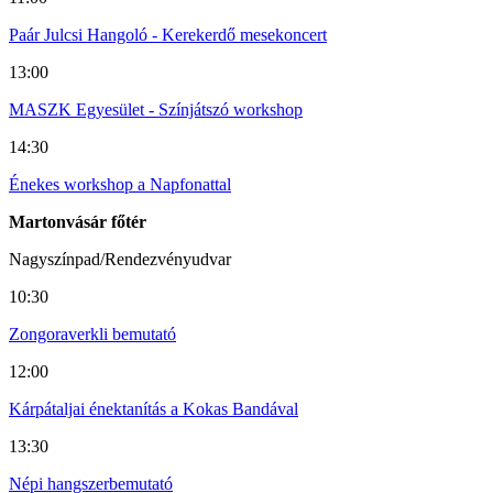
Paár Julcsi Hangoló - Kerekerdő mesekoncert
13:00
MASZK Egyesület - Színjátszó workshop
14:30
Énekes workshop a Napfonattal
Martonvásár főtér
Nagyszínpad/Rendezvényudvar
10:30
Zongoraverkli bemutató
12:00
Kárpátaljai énektanítás a Kokas Bandával
13:30
Népi hangszerbemutató