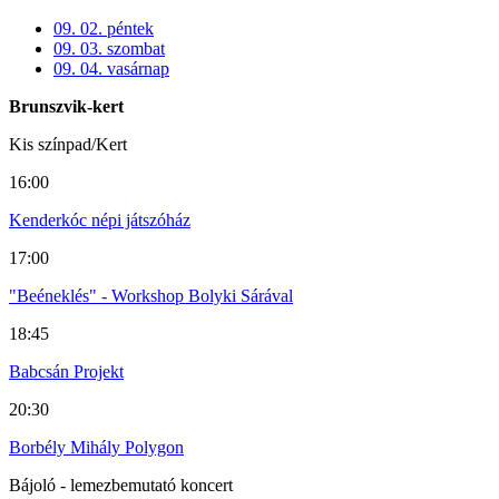
09. 02. péntek
09. 03. szombat
09. 04. vasárnap
Brunszvik-kert
Kis színpad/Kert
16:00
Kenderkóc népi játszóház
17:00
"Beéneklés" - Workshop Bolyki Sárával
18:45
Babcsán Projekt
20:30
Borbély Mihály Polygon
Bájoló - lemezbemutató koncert