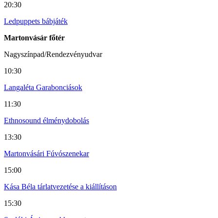
20:30
Ledpuppets bábjáték
Martonvásár főtér
Nagyszínpad/Rendezvényudvar
10:30
Langaléta Garabonciások
11:30
Ethnosound élménydobolás
13:30
Martonvásári Fúvószenekar
15:00
Kása Béla tárlatvezetése a kiállításon
15:30