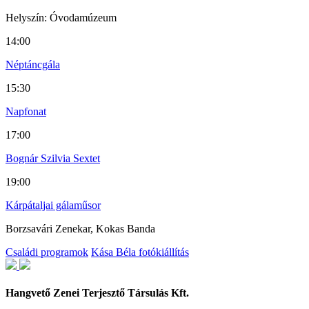
Helyszín: Óvodamúzeum
14:00
Néptáncgála
15:30
Napfonat
17:00
Bognár Szilvia Sextet
19:00
Kárpátaljai gálaműsor
Borzsavári Zenekar, Kokas Banda
Családi programok
Kása Béla fotókiállítás
Hangvető Zenei Terjesztő Társulás Kft.