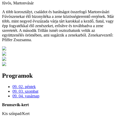
fúvós, Martonvásár
A több korosztályt, családot és barátságot összefogó Martonvásári
Fúvószenekar élő bizonyítéka a zene közösségteremtő erejének. Már
több, mint negyed évszázada várja tárt karokkal a kezdő, fiatal, vagy
épp fogyatékkal élő zenészeket, erősítve és továbbadva a zene
szeretetét. A második Trillán ismét osztozhatunk velük az
együttzenélés örömében, ami sugárzik a zenekarból. Zenekarvezető:
Pfiffer Zsuzsanna.
Programok
09. 02. péntek
09. 03. szombat
09. 04. vasárnap
Brunszvik-kert
Kis színpad/Kert