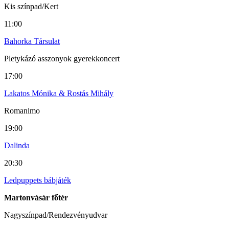
Kis színpad/Kert
11:00
Bahorka Társulat
Pletykázó asszonyok gyerekkoncert
17:00
Lakatos Mónika & Rostás Mihály
Romanimo
19:00
Dalinda
20:30
Ledpuppets bábjáték
Martonvásár főtér
Nagyszínpad/Rendezvényudvar