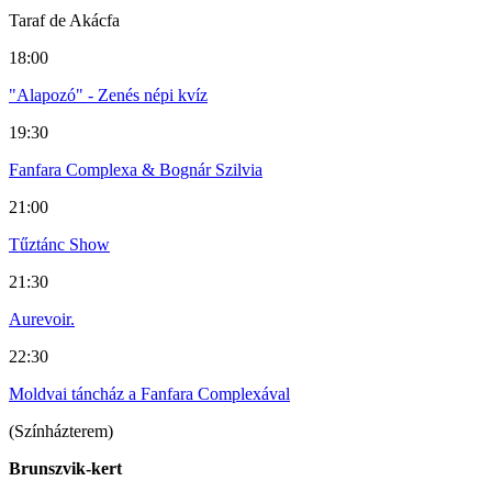
Taraf de Akácfa
18:00
"Alapozó" - Zenés népi kvíz
19:30
Fanfara Complexa & Bognár Szilvia
21:00
Tűztánc Show
21:30
Aurevoir.
22:30
Moldvai táncház a Fanfara Complexával
(Színházterem)
Brunszvik-kert