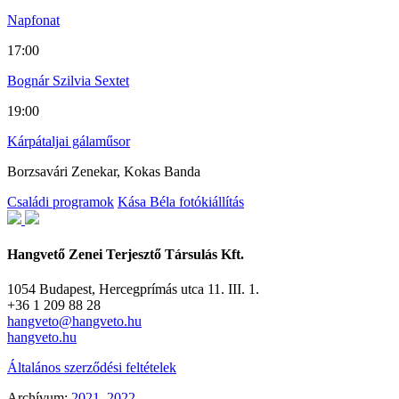
Napfonat
17:00
Bognár Szilvia Sextet
19:00
Kárpátaljai gálaműsor
Borzsavári Zenekar, Kokas Banda
Családi programok
Kása Béla fotókiállítás
Hangvető Zenei Terjesztő Társulás Kft.
1054 Budapest, Hercegprímás utca 11. III. 1.
+36 1 209 88 28
hangveto@hangveto.hu
hangveto.hu
Általános szerződési feltételek
Archívum:
2021
,
2022