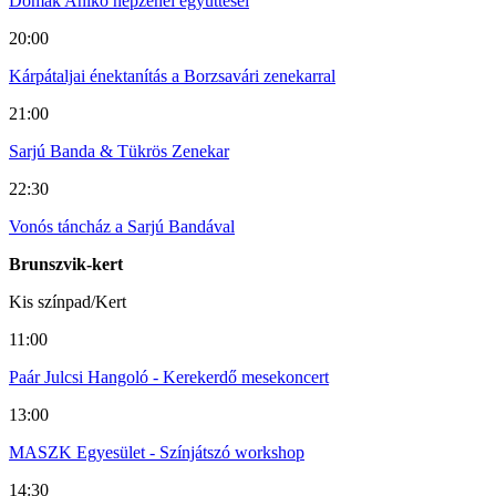
Domak Anikó népzenei együttesei
20:00
Kárpátaljai énektanítás a Borzsavári zenekarral
21:00
Sarjú Banda & Tükrös Zenekar
22:30
Vonós táncház a Sarjú Bandával
Brunszvik-kert
Kis színpad/Kert
11:00
Paár Julcsi Hangoló - Kerekerdő mesekoncert
13:00
MASZK Egyesület - Színjátszó workshop
14:30