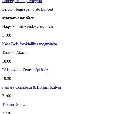
Borbély Mihály Polygon
Bájoló - lemezbemutató koncert
Martonvásár főtér
Nagyszínpad/Rendezvényudvar
17:00
Kása Béla fotókiállítás megnyitója
Taraf de Akácfa
18:00
"Alapozó" - Zenés népi kvíz
19:30
Fanfara Complexa & Bognár Szilvia
21:00
Tűztánc Show
21:30