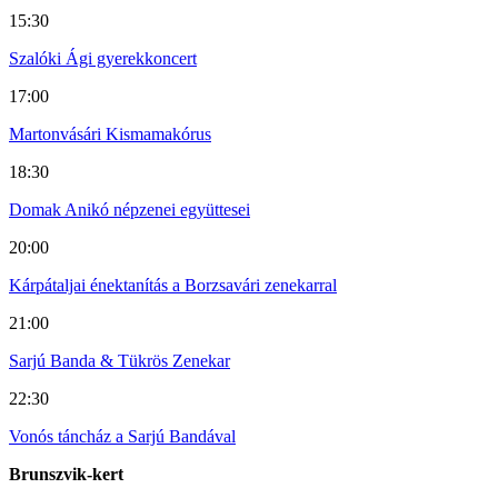
15:30
Szalóki Ági gyerekkoncert
17:00
Martonvásári Kismamakórus
18:30
Domak Anikó népzenei együttesei
20:00
Kárpátaljai énektanítás a Borzsavári zenekarral
21:00
Sarjú Banda & Tükrös Zenekar
22:30
Vonós táncház a Sarjú Bandával
Brunszvik-kert