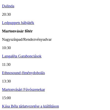
Dalinda
20:30
Ledpuppets bábjáték
Martonvásár főtér
Nagyszínpad/Rendezvényudvar
10:30
Langaléta Garabonciások
11:30
Ethnosound élménydobolás
13:30
Martonvásári Fúvószenekar
15:00
Kása Béla tárlatvezetése a kiállításon