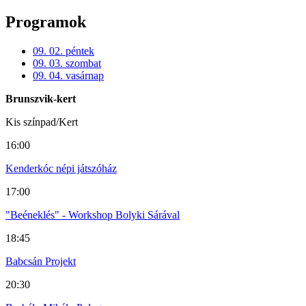
Programok
09. 02. péntek
09. 03. szombat
09. 04. vasárnap
Brunszvik-kert
Kis színpad/Kert
16:00
Kenderkóc népi játszóház
17:00
"Beéneklés" - Workshop Bolyki Sárával
18:45
Babcsán Projekt
20:30