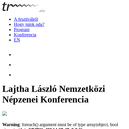
A fesztiválról
Hogy jutok oda?
Program
Konferencia
EN
Lajtha László Nemzetközi
Népzenei Konferencia
Warning
: foreach() argument must be of type array|object, bool