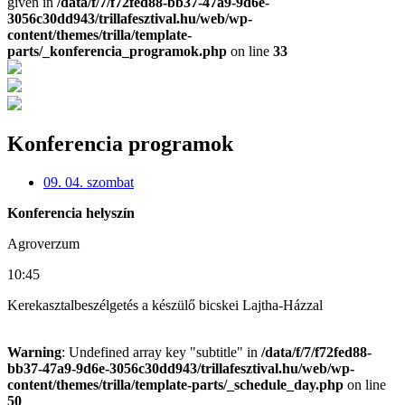
given in
/data/f/7/f72fed88-bb37-47a9-9d6e-
3056c30dd943/trillafesztival.hu/web/wp-
content/themes/trilla/template-
parts/_konferencia_programok.php
on line
33
Konferencia programok
09. 04. szombat
Konferencia helyszín
Agroverzum
10:45
Kerekasztalbeszélgetés a készülő bicskei Lajtha-Házzal
Warning
: Undefined array key "subtitle" in
/data/f/7/f72fed88-
bb37-47a9-9d6e-3056c30dd943/trillafesztival.hu/web/wp-
content/themes/trilla/template-parts/_schedule_day.php
on line
50