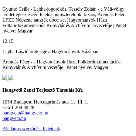
Gyurkó Csilla - Lajtha-jogörökös, Tessely Zoltán - a Váli-völgy
területfejlesztéséért felelős miniszterelnöki biztos, Árendás Péter -
LFZE Népzene tanszék docense, Hagyományok Háza
Folklórdokumentációs Könyvtár és Archívum tárvezetője | Panel
nyelve: Magyar
12:15
Lajtha László öröksége a Hagyományok Házában
Árendás Péter - a Hagyományok Háza Folklórdokumentációs
Könyvtár és Archívum vezetője | Panel nyelve: Magyar
Hangvető Zenei Terjesztő Társulás Kft.
1054 Budapest, Hercegprímás utca 11. III. 1.
+36 1 209 88 28
hangveto@hangveto.hu
hangveto.hu
Általános szerződési feltételek