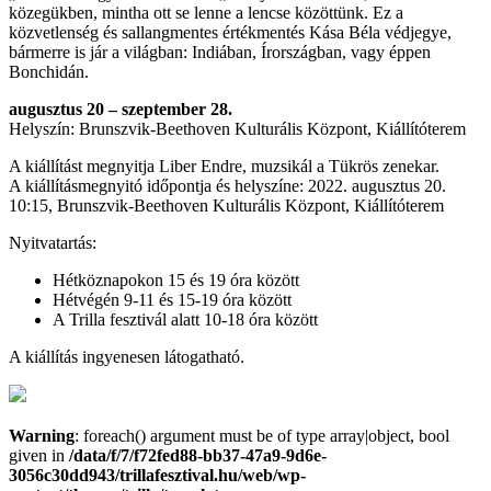
közegükben, mintha ott se lenne a lencse közöttünk. Ez a
közvetlenség és sallangmentes értékmentés Kása Béla védjegye,
bármerre is jár a világban: Indiában, Írországban, vagy éppen
Bonchidán.
augusztus 20 – szeptember 28.
Helyszín: Brunszvik-Beethoven Kulturális Központ, Kiállítóterem
A kiállítást megnyitja Liber Endre, muzsikál a Tükrös zenekar.
A kiállításmegnyitó időpontja és helyszíne: 2022. augusztus 20.
10:15, Brunszvik-Beethoven Kulturális Központ, Kiállítóterem
Nyitvatartás:
Hétköznapokon 15 és 19 óra között
Hétvégén 9-11 és 15-19 óra között
A Trilla fesztivál alatt 10-18 óra között
A kiállítás ingyenesen látogatható.
Warning
: foreach() argument must be of type array|object, bool
given in
/data/f/7/f72fed88-bb37-47a9-9d6e-
3056c30dd943/trillafesztival.hu/web/wp-