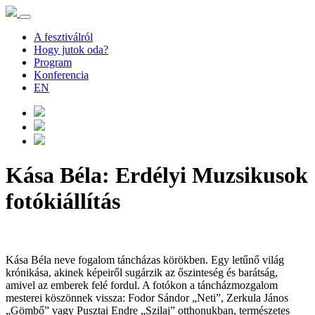
A fesztiválról
Hogy jutok oda?
Program
Konferencia
EN
Kása Béla: Erdélyi Muzsikusok
fotókiállítás
Kása Béla neve fogalom táncházas körökben. Egy letűnő világ
krónikása, akinek képeiről sugárzik az őszinteség és barátság,
amivel az emberek felé fordul. A fotókon a táncházmozgalom
mesterei köszönnek vissza: Fodor Sándor „Neti”, Zerkula János
„Gömbő” vagy Pusztai Endre „Szilaj” otthonukban, természetes