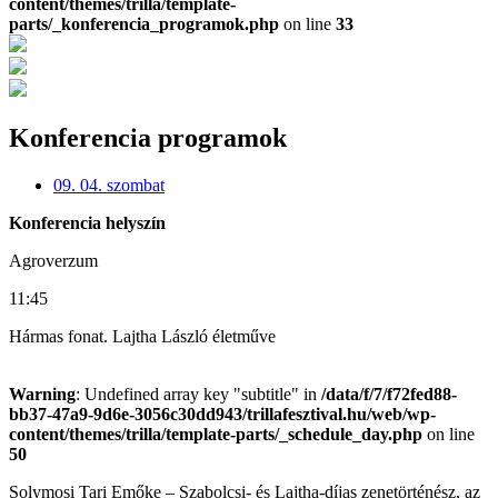
content/themes/trilla/template-
parts/_konferencia_programok.php
on line
33
Konferencia programok
09. 04. szombat
Konferencia helyszín
Agroverzum
11:45
Hármas fonat. Lajtha László életműve
Warning
: Undefined array key "subtitle" in
/data/f/7/f72fed88-
bb37-47a9-9d6e-3056c30dd943/trillafesztival.hu/web/wp-
content/themes/trilla/template-parts/_schedule_day.php
on line
50
Solymosi Tari Emőke – Szabolcsi- és Lajtha-díjas zenetörténész, az