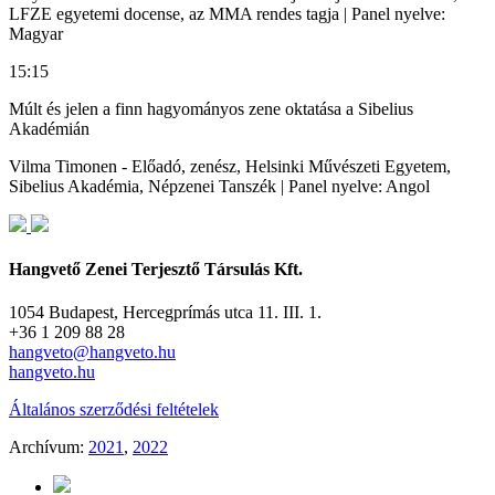
LFZE egyetemi docense, az MMA rendes tagja | Panel nyelve:
Magyar
15:15
Múlt és jelen a finn hagyományos zene oktatása a Sibelius
Akadémián
Vilma Timonen - Előadó, zenész, Helsinki Művészeti Egyetem,
Sibelius Akadémia, Népzenei Tanszék | Panel nyelve: Angol
Hangvető Zenei Terjesztő Társulás Kft.
1054 Budapest, Hercegprímás utca 11. III. 1.
+36 1 209 88 28
hangveto@hangveto.hu
hangveto.hu
Általános szerződési feltételek
Archívum:
2021
,
2022